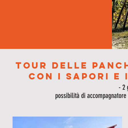
Tour delle panch
con i sapori e 
- 2 
possibilità di accompagnatore