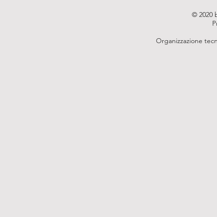
© 2020 
P
Organizzazione tecn