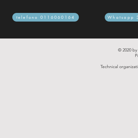
telefono 0116060164
Whatsapp 
© 2020 by
P
Technical organizat