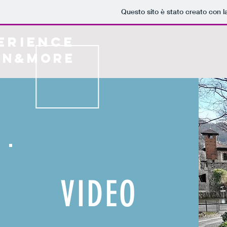
Questo sito è stato creato con 
ERIENCE
H O M E
ABOUT US
IN&MORE
VIDEO